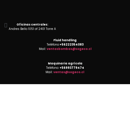
Oficinas centrales:
Andres Bello 1051 of 2401 Torre A
Fluid handling
Teléfono:
+56222354083
Mail:
ventasbombas@sogeco.cl
Maquinaria agrícola
Teléfono:
+56993779474
Mail:
ventas@sogeco.cl