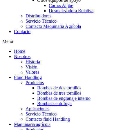
Otros equipos de apoyo
Carros Aljibe
Desmalezadora Rotativa
Distribuidores
Servicio Técnico
Contacto Maquinaria Agrícola
Contacto
Menu
Home
Nosotros
Historia
Visión
Valores
Fluid Handling
Productos
Bombas de dos tornillos
Bombas de tres tornillos
Bombas de engranaje interno
Bombas centrífuga
Aplicaciones
Servicio Técnico
Contacto fluid Handling
Maquinaria agrícola
Productos