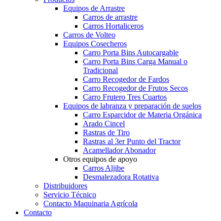
Equipos de Arrastre
Carros de arrastre
Carros Hortaliceros
Carros de Volteo
Equipos Cosecheros
Carro Porta Bins Autocargable
Carro Porta Bins Carga Manual o
Tradicional
Carro Recogedor de Fardos
Carro Recogedor de Frutos Secos
Carro Frutero Tres Cuartos
Equipos de labranza y preparación de suelos
Carro Esparcidor de Materia Orgánica
Arado Cincel
Rastras de Tiro
Rastras al 3er Punto del Tractor
Acamellador Abonador
Otros equipos de apoyo
Carros Aljibe
Desmalezadora Rotativa
Distribuidores
Servicio Técnico
Contacto Maquinaria Agrícola
Contacto